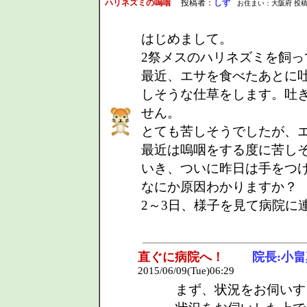
ハリネズミの嗚咽
投稿者：
しず
お住まい：大阪府 投稿日：201
はじめまして。
2祭メスのハリネズミを飼っ
最近、エサを食べたあとに
しそうな仕草をします。吐
せん。
とても苦しそうでしたが、
最近は嗚咽をする度に苦し
いき、ついに昨日は手をつ
なにか原因わかりますか？
2～3日、様子を見て病院に
直ぐに病院へ！
院長:小畠
2015/06/09(Tue)06:29
まず、状況をお伺いす