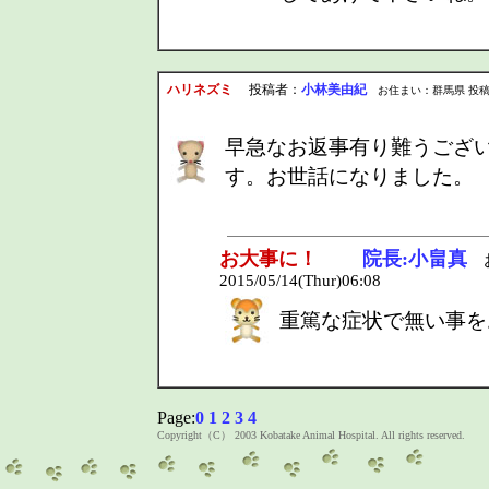
ハリネズミ
投稿者：
小林美由紀
お住まい：群馬県 投稿日：201
早急なお返事有り難うござ
す。お世話になりました。
お大事に！
院長:小畠真
お
2015/05/14(Thur)06:08
重篤な症状で無い事を
Page:
0
1
2
3
4
Copyright（C） 2003 Kobatake Animal Hospital. All rights reserved.