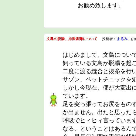
お勧め致します。
文鳥の脱腸、排泄困難について
投稿者：
まるみ
お住まい
はじめまして、文鳥につい
飼っている文鳥が脱腸を起
二度に渡る縫合と抜糸を行
サゾン、ペットチニックを
しかし今現在、便が大変出
ています。
足を突っ張ってお尻をもの
か出ません。出たと思った
呼吸でヒィヒィ言っていま
なる、ということはあるん