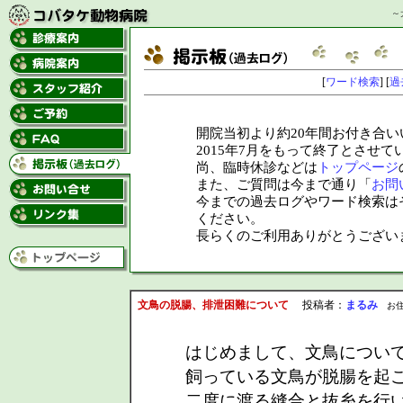
～
[
ワード検索
] [
過
開院当初より約20年間お付き合い
2015年7月をもって終了とさせ
尚、臨時休診などは
トップページ
また、ご質問は今まで通り「
お問
今までの過去ログやワード検索は
ください。
長らくのご利用ありがとうござい
文鳥の脱腸、排泄困難について
投稿者：
まるみ
お住まい
はじめまして、文鳥につい
飼っている文鳥が脱腸を起
二度に渡る縫合と抜糸を行