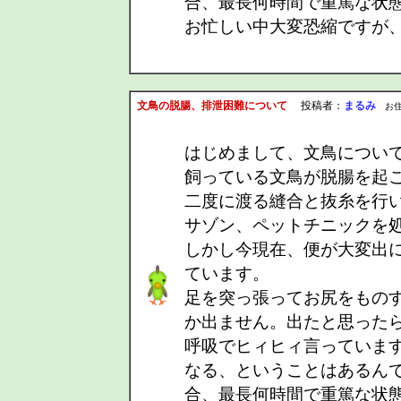
合、最長何時間で重篤な状
お忙しい中大変恐縮ですが
文鳥の脱腸、排泄困難について
投稿者：
まるみ
お住まい
はじめまして、文鳥につい
飼っている文鳥が脱腸を起
二度に渡る縫合と抜糸を行
サゾン、ペットチニックを
しかし今現在、便が大変出
ています。
足を突っ張ってお尻をもの
か出ません。出たと思った
呼吸でヒィヒィ言っていま
なる、ということはあるん
合、最長何時間で重篤な状