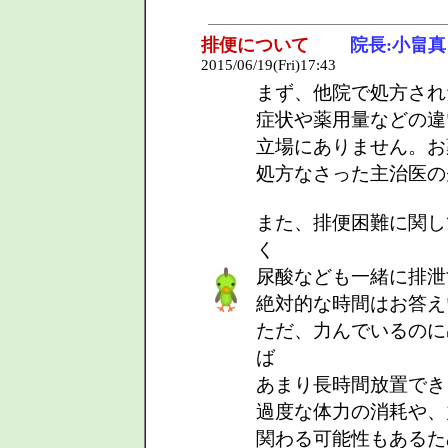
排便について
院長:小畠真
2015/06/19(Fri)17:43
まず、他院で処方され
症状や薬用量などの違
立場にありません。お
処方なさった主治医の
また、排便困難に関し
く
尿酸なども一緒に排泄
絶対的な時間はお答え
ただ、力んでいるのに
ば
あまり長時間放置でき
過度な体力の消耗や、
関わる可能性もあるた